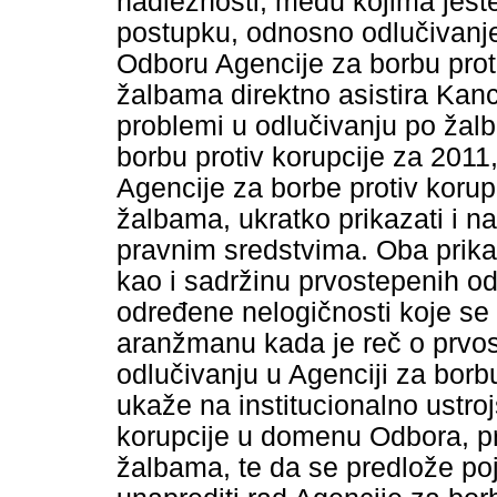
nadležnosti, među kojima jest
postupku, odnosno odlučivanje
Odboru Agencije za borbu proti
žalbama direktno asistira Kan
problemi u odlučivanju po žal
borbu protiv korupcije za 2011
Agencije za borbe protiv korup
žalbama, ukratko prikazati i n
pravnim sredstvima. Oba prikaz
kao i sadržinu prvostepenih od
određene nelogičnosti koje se 
aranžmanu kada je reč o prv
odlučivanju u Agenciji za borbu
ukaže na institucionalno ustro
korupcije u domenu Odbora, prv
žalbama, te da se predlože po