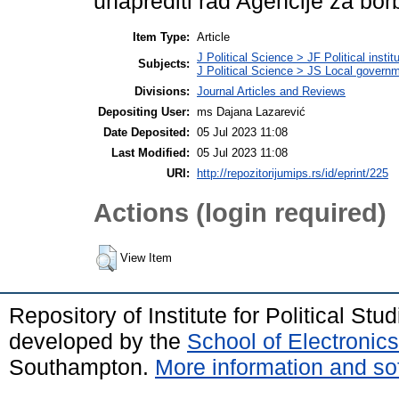
unaprediti rad Agencije za borb
Item Type:
Article
J Political Science > JF Political instit
Subjects:
J Political Science > JS Local govern
Divisions:
Journal Articles and Reviews
Depositing User:
ms Dajana Lazarević
Date Deposited:
05 Jul 2023 11:08
Last Modified:
05 Jul 2023 11:08
URI:
http://repozitorijumips.rs/id/eprint/225
Actions (login required)
View Item
Repository of Institute for Political St
developed by the
School of Electroni
Southampton.
More information and sof