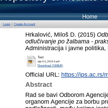
Home
Login
Create Account
Hrkalović, Miloš D.
(2015)
Odbo
odlučivanje po žalbama - prak
Administracija i javne politika
Text
ajip-3-3_2015-4.pdf
Download (169kB)
Official URL:
https://ips.ac.rs
Abstract
Rad se bavi Odborom Agencije 
organom Agencije za borbu pro