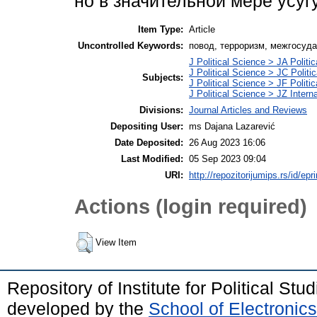
но в значительной мере усуг
Item Type:
Article
Uncontrolled Keywords:
повод, терроризм, межгосуд
J Political Science > JA Politi
J Political Science > JC Politic
Subjects:
J Political Science > JF Politic
J Political Science > JZ Interna
Divisions:
Journal Articles and Reviews
Depositing User:
ms Dajana Lazarević
Date Deposited:
26 Aug 2023 16:06
Last Modified:
05 Sep 2023 09:04
URI:
http://repozitorijumips.rs/id/epr
Actions (login required)
View Item
Repository of Institute for Political St
developed by the
School of Electroni