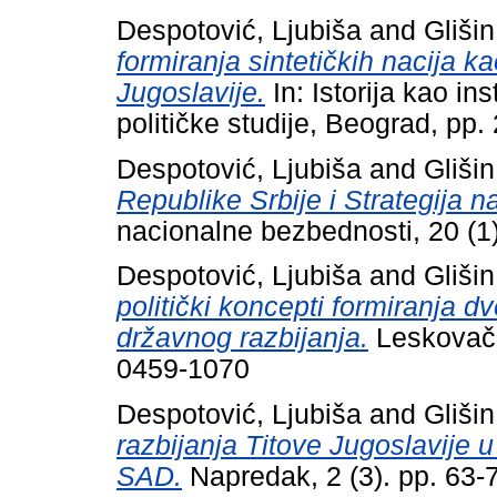
Despotović, Ljubiša
and
Glišin
formiranja sintetičkih nacija k
Jugoslavije.
In: Istorija kao ins
političke studije, Beograd, p
Despotović, Ljubiša
and
Glišin
Republike Srbije i Strategija 
nacionalne bezbednosti, 20 (1
Despotović, Ljubiša
and
Glišin
politički koncepti formiranja dv
državnog razbijanja.
Leskovačk
0459-1070
Despotović, Ljubiša
and
Glišin
razbijanja Titove Jugoslavije
SAD.
Napredak, 2 (3). pp. 63