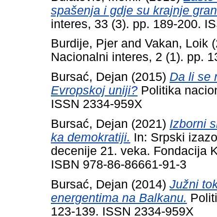
spašenja i gdje su krajnje gra
interes, 33 (3). pp. 189-200. 
Burdije, Pjer
and
Vakan, Loik
(
Nacionalni interes, 2 (1). pp.
Bursać, Dejan
(2015)
Da li se
Evropskoj uniji?
Politika nacio
ISSN 2334-959X
Bursać, Dejan
(2021)
Izborni 
ka demokratiji.
In: Srpski izazo
decenije 21. veka. Fondacija 
ISBN 978-86-86661-91-3
Bursać, Dejan
(2014)
Južni to
energentima na Balkanu.
Polit
123-139. ISSN 2334-959X