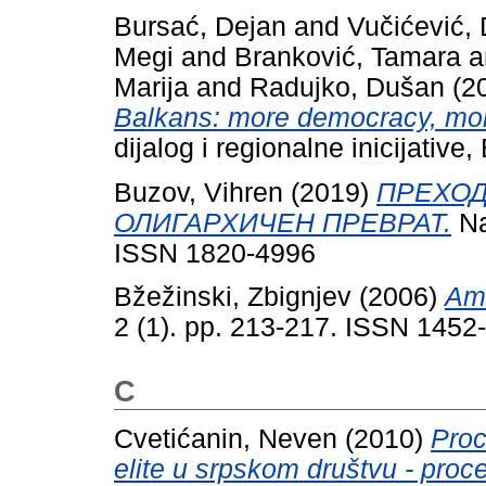
Bursać, Dejan
and
Vučićević,
Megi
and
Branković, Tamara
a
Marija
and
Radujko, Dušan
(2
Balkans: more democracy, more
dijalog i regionalne inicijati
Buzov, Vihren
(2019)
ПРЕХОД
ОЛИГАРХИЧЕН ПРЕВРАТ.
Na
ISSN 1820-4996
Bžežinski, Zbignjev
(2006)
Ame
2 (1). pp. 213-217. ISSN 1452
C
Cvetićanin, Neven
(2010)
Proc
elite u srpskom društvu - proce