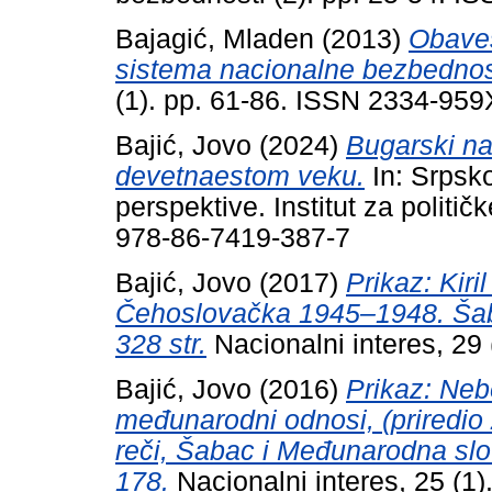
Bajagić, Mladen
(2013)
Obaveš
sistema nacionalne bezbednos
(1). pp. 61-86. ISSN 2334-959
Bajić, Jovo
(2024)
Bugarski nac
devetnaestom veku.
In: Srpsko
perspektive. Institut za politi
978-86-7419-387-7
Bajić, Jovo
(2017)
Prikaz: Kiri
Čehoslovačka 1945–1948. Šab
328 str.
Nacionalni interes, 29
Bajić, Jovo
(2016)
Prikaz: Neb
međunarodni odnosi, (priredio
reči, Šabac i Međunarodna slo
178.
Nacionalni interes, 25 (1