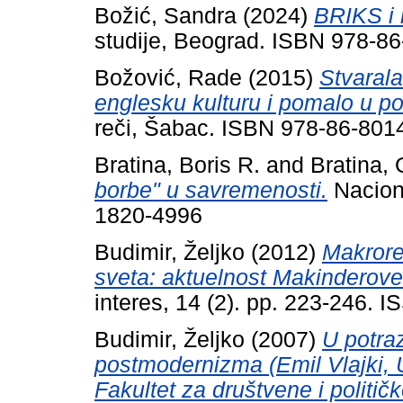
Božić, Sandra
(2024)
BRIKS i r
studije, Beograd. ISBN 978-8
Božović, Rade
(2015)
Stvaral
englesku kulturu i pomalo u polit
reči, Šabac. ISBN 978-86-801
Bratina, Boris R.
and
Bratina,
borbe" u savremenosti.
Naciona
1820-4996
Budimir, Željko
(2012)
Makrore
sveta: aktuelnost Makinderove
interes, 14 (2). pp. 223-246. 
Budimir, Željko
(2007)
U potra
postmodernizma (Emil Vlajki, 
Fakultet za društvene i politi