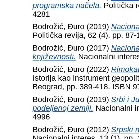
programska načela.
Politička r
4281
Bodrožić, Đuro
(2019)
Naciona
Politička revija, 62 (4). pp. 
Bodrožić, Đuro
(2017)
Nacional
književnosti.
Nacionalni intere
Bodrožić, Đuro
(2022)
Rimokato
Istorija kao instrument geopoliti
Beograd, pp. 389-418. ISBN 9
Bodrožić, Đuro
(2019)
Srbi i J
podeljenoj zemlji.
Nacionalni in
4996
Bodrožić, Đuro
(2012)
Srpski n
Nacionalni interes, 13 (1). pp