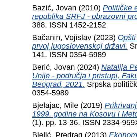
Bazić, Jovan
(2010)
Političke 
republika SRFJ - obrazovni prof
388. ISSN 1452-2152
Bačanin, Vojislav
(2023)
Opšti
prvoj jugoslovenskoj državi.
Sr
141. ISSN 0354-5989
Berić, Jovan
(2024)
Natalija P
Unije - područja i pristupi, Fak
Beograd, 2021.
Srpska politič
0354-5989
Bjelajac, Mile
(2019)
Prikrivanj
1999. godine na Kosovu i Metoh
(1). pp. 13-36. ISSN 2334-959
Bjelić, Predrag
(2013)
Ekonoms