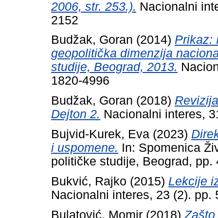
2006, str. 253.).
Nacionalni int
2152
Budžak, Goran
(2014)
Prikaz:
geopolitička dimenzija nacionaln
studije, Beograd, 2013.
Naciona
1820-4996
Budžak, Goran
(2018)
Revizij
Dejton 2.
Nacionalni interes, 3
Bujvid-Kurek, Eva
(2023)
Direk
i uspomene.
In: Spomenica Živo
političke studije, Beograd, pp
Bukvić, Rajko
(2015)
Lekcije 
Nacionalni interes, 23 (2). pp
Bulatović, Momir
(2018)
Zašto 