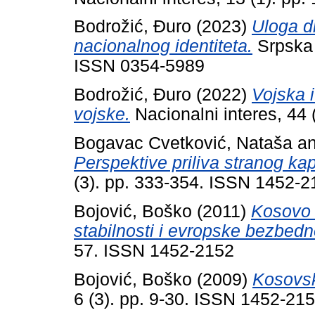
Bodrožić, Đuro
(2023)
Uloga dr
nacionalnog identiteta.
Srpska 
ISSN 0354-5989
Bodrožić, Đuro
(2022)
Vojska 
vojske.
Nacionalni interes, 44
Bogavac Cvetković, Nataša
a
Perspektive priliva stranog kapi
(3). pp. 333-354. ISSN 1452-2
Bojović, Boško
(2011)
Kosovo 
stabilnosti i evropske bezbedn
57. ISSN 1452-2152
Bojović, Boško
(2009)
Kosovsk
6 (3). pp. 9-30. ISSN 1452-21