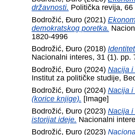
državnosti.
Politička revija, 6
Bodrožić, Đuro
(2021)
Ekonoms
demokratskog poretka.
Naciona
1820-4996
Bodrožić, Đuro
(2018)
Identitet
Nacionalni interes, 31 (1). pp
Bodrožić, Đuro
(2024)
Nacija i
Institut za političke studije,
Bodrožić, Đuro
(2024)
Nacija 
(korice knjige).
[Image]
Bodrožić, Đuro
(2023)
Nacija i
istorijat ideje.
Nacionalni inter
Bodrožić, Đuro
(2023)
Nacional