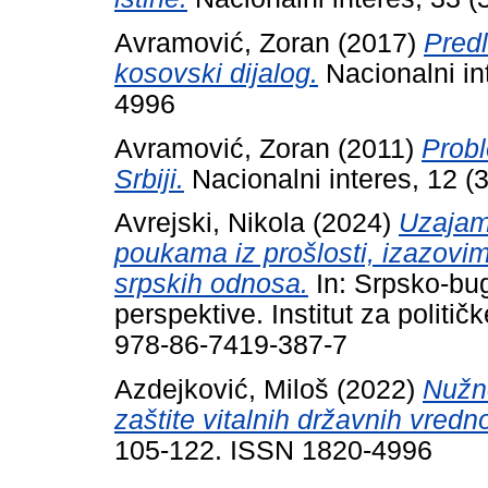
Avramović, Zoran
(2017)
Predl
kosovski dijalog.
Nacionalni in
4996
Avramović, Zoran
(2011)
Probl
Srbiji.
Nacionalni interes, 12 (
Avrejski, Nikola
(2024)
Uzajam
poukama iz prošlosti, izazovi
srpskih odnosa.
In: Srpsko-bug
perspektive. Institut za politi
978-86-7419-387-7
Azdejković, Miloš
(2022)
Nužn
zaštite vitalnih državnih vredno
105-122. ISSN 1820-4996