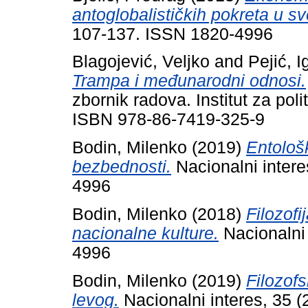
antoglobalističkih pokreta u sv
107-137. ISSN 1820-4996
Blagojević, Veljko
and
Pejić, I
Trampa i međunarodni odnosi.
zbornik radova. Institut za pol
ISBN 978-86-7419-325-9
Bodin, Milenko
(2019)
Entološk
bezbednosti.
Nacionalni intere
4996
Bodin, Milenko
(2018)
Filozof
nacionalne kulture.
Nacionalni 
4996
Bodin, Milenko
(2019)
Filozofs
levog.
Nacionalni interes, 35 