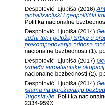
Despotović, Ljubiša
(2016)
Ant
globalizacijski i geopolitički 
Politika nacionalne bezbednos
Despotović, Ljubiša
(2014)
Geo
Južni tok i položaj Srbije u 
prekomponovanja odnosa moći
nacionalne bezbednosti (1). 
Despotović, Ljubiša
(2017)
Geo
između evroatlantske okupacije
nacionalne bezbednosti (2). 
Despotović, Ljubiša
(2014)
Geo
islama na ugrožavanju bezbedn
Jugoslavije.
Politika nacionaln
2334-959X