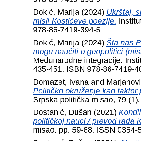
Dokić, Marija
(2024)
Ukrštaj, s
misli Kostićeve poezije.
Institu
978-86-7419-394-5
Dokić, Marija
(2024)
Šta nas P
mogu naučiti o geopolitici (m
Međunarodne integracije. Instit
435-451. ISBN 978-86-7419-4
Domazet, Ivana
and
Marjanovi
Političko okruženje kao faktor p
Srpska politička misao, 79 (1)
Dostanić, Dušan
(2021)
Kondil
političkoj nauci / prevod rada
misao. pp. 59-68. ISSN 0354-