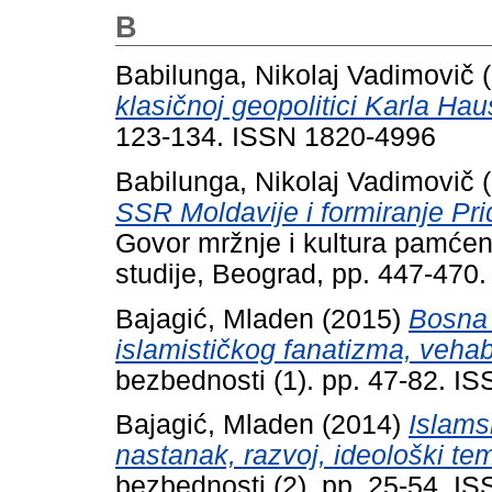
B
Babilunga, Nikolaj Vadimovič
(
klasičnoj geopolitici Karla Hau
123-134. ISSN 1820-4996
Babilunga, Nikolaj Vadimovič
(
SSR Moldavije i formiranje Pr
Govor mržnje i kultura pamćenja
studije, Beograd, pp. 447-470
Bajagić, Mladen
(2015)
Bosna 
islamističkog fanatizma, vehab
bezbednosti (1). pp. 47-82. 
Bajagić, Mladen
(2014)
Islamsk
nastanak, razvoj, ideološki temel
bezbednosti (2). pp. 25-54. 