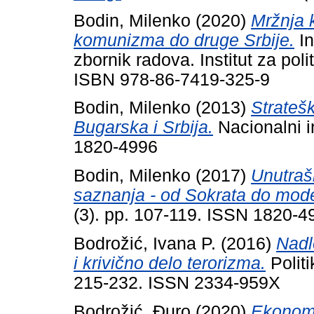
Bodin, Milenko
(2020)
Mržnja 
komunizma do druge Srbije.
In
zbornik radova. Institut za pol
ISBN 978-86-7419-325-9
Bodin, Milenko
(2013)
Strateš
Bugarska i Srbija.
Nacionalni i
1820-4996
Bodin, Milenko
(2017)
Unutrašn
saznanja - od Sokrata do mode
(3). pp. 107-119. ISSN 1820-4
Bodrožić, Ivana P.
(2016)
Nadl
i krivično delo terorizma.
Politi
215-232. ISSN 2334-959X
Bodrožić, Đuro
(2020)
Ekonoms