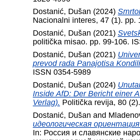
Dostanić, Dušan
(2024)
Smrton
Nacionalni interes, 47 (1). p
Dostanić, Dušan
(2021)
Svetsk
politička misao. pp. 99-106. 
Dostanić, Dušan
(2021)
Univer
prevod rada Panajotisa Kondil
ISSN 0354-5989
Dostanić, Dušan
(2024)
Unutar
Inside AfD: Der Bericht einer
Verlag).
Politička revija, 80 (
Dostanić, Dušan
and
Mladenov
идеологическая ориентация 
In: Россия и славянские нар