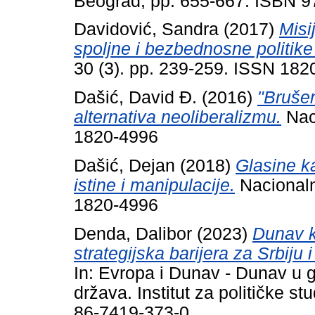
Beograd, pp. 655-667. ISBN 9
Davidović, Sandra
(2017)
Misi
spoljne i bezbednosne politike
30 (3). pp. 239-259. ISSN 182
Dašić, David Đ.
(2016)
"Brušen
alternativa neoliberalizmu.
Naci
1820-4996
Dašić, Dejan
(2018)
Glasine k
istine i manipulacije.
Nacionalni
1820-4996
Denda, Dalibor
(2023)
Dunav k
strategijska barijera za Srbiju 
In: Evropa i Dunav - Dunav u g
država. Institut za političke s
86-7419-373-0