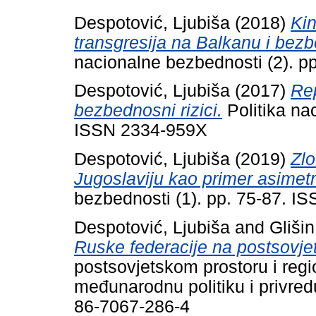
Despotović, Ljubiša
(2018)
Kin
transgresija na Balkanu i bezbe
nacionalne bezbednosti (2). 
Despotović, Ljubiša
(2017)
Rep
bezbednosni rizici.
Politika na
ISSN 2334-959X
Despotović, Ljubiša
(2019)
Zlo
Jugoslaviju kao primer asimetr
bezbednosti (1). pp. 75-87. 
Despotović, Ljubiša
and
Glišin
Ruske federacije na postsovje
postsovjetskom prostoru i regi
međunarodnu politiku i privre
86-7067-286-4