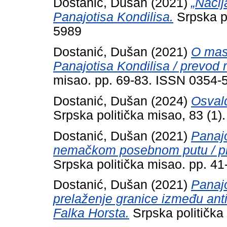
Dostanić, Dušan
(2021)
„Nacij
Panajotisa Kondilisa.
Srpska po
5989
Dostanić, Dušan
(2021)
O maso
Panajotisa Kondilisa / prevod 
misao. pp. 69-83. ISSN 0354-
Dostanić, Dušan
(2024)
Osvald
Srpska politička misao, 83 (1
Dostanić, Dušan
(2021)
Panajo
nemačkom posebnom putu / pr
Srpska politička misao. pp. 4
Dostanić, Dušan
(2021)
Panajo
prelaženje granice između anti
Falka Horsta.
Srpska politička