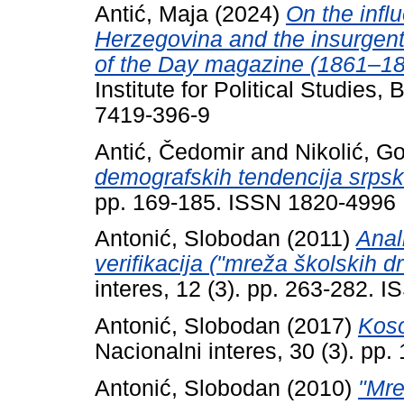
Antić, Maja
(2024)
On the infl
Herzegovina and the insurgent 
of the Day magazine (1861–18
Institute for Political Studies
7419-396-9
Antić, Čedomir
and
Nikolić, G
demografskih tendencija srps
pp. 169-185. ISSN 1820-4996
Antonić, Slobodan
(2011)
Anal
verifikacija ("mreža školskih d
interes, 12 (3). pp. 263-282. 
Antonić, Slobodan
(2017)
Koso
Nacionalni interes, 30 (3). p
Antonić, Slobodan
(2010)
"Mre