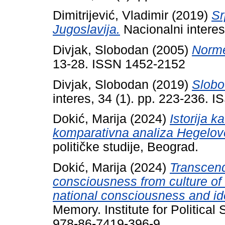
Dimitrijević, Vladimir
(2019)
Sr
Jugoslavija.
Nacionalni interes
Divjak, Slobodan
(2005)
Norme
13-28. ISSN 1452-2152
Divjak, Slobodan
(2019)
Slobo
interes, 34 (1). pp. 223-236. 
Dokić, Marija
(2024)
Istorija k
komparativna analiza Hegelove
političke studije, Beograd.
Dokić, Marija
(2024)
Transcend
consciousness from culture of 
national consciousness and ide
Memory. Institute for Political
978-86-7419-396-9