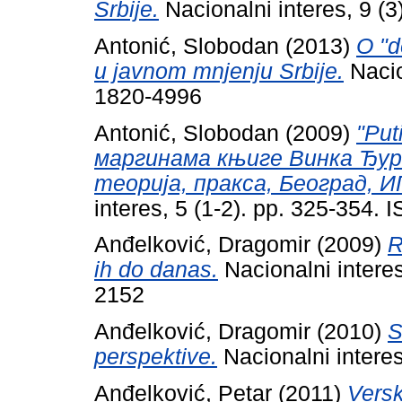
Srbije.
Nacionalni interes, 9 (
Antonić, Slobodan
(2013)
O "d
u javnom mnjenju Srbije.
Nacio
1820-4996
Antonić, Slobodan
(2009)
"Put
маргинама књиге Винка Ђур
теорија, пракса, Београд, ИП
interes, 5 (1-2). pp. 325-354.
Anđelković, Dragomir
(2009)
R
ih do danas.
Nacionalni interes
2152
Anđelković, Dragomir
(2010)
S
perspektive.
Nacionalni intere
Anđelković, Petar
(2011)
Versk