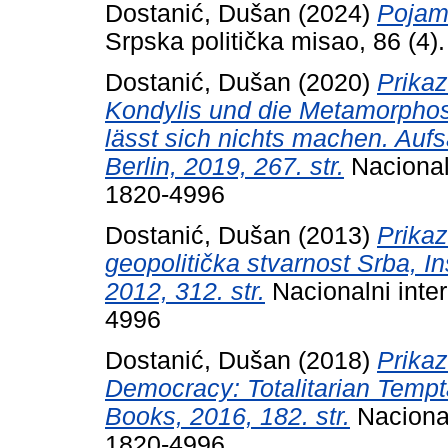
Dostanić, Dušan
(2024)
Pojam 
Srpska politička misao, 86 (4
Dostanić, Dušan
(2020)
Prikaz
Kondylis und die Metamorphos
lässt sich nichts machen. Auf
Berlin, 2019, 267. str.
Nacionaln
1820-4996
Dostanić, Dušan
(2013)
Prikaz
geopolitička stvarnost Srba, Ins
2012, 312. str.
Nacionalni inter
4996
Dostanić, Dušan
(2018)
Prika
Democracy: Totalitarian Tempt
Books, 2016, 182. str.
Nacional
1820-4996