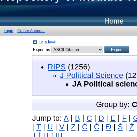
Home
Login
Create Account
Up a level
Export as
RIPS
(1256)
J Political Science
(12
JA Political scien
Group by:
C
Jump to:
A
|
B
|
C
|
D
|
E
|
F
|
|
T
|
U
|
V
|
Z
|
Ć
|
Č
|
Đ
|
Š
|
Ž
Т
|
Ц
|
Ш