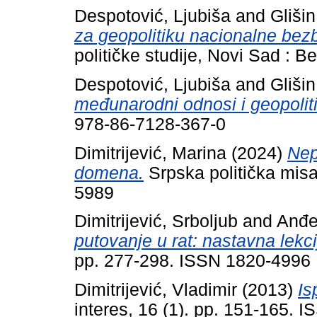
Despotović, Ljubiša
and
Glišin
za geopolitiku nacionalne bez
političke studije, Novi Sad :
Despotović, Ljubiša
and
Glišin
međunarodni odnosi i geopolit
978-86-7128-367-0
Dimitrijević, Marina
(2024)
Nep
domena.
Srpska politička misa
5989
Dimitrijević, Srboljub
and
Anđe
putovanje u rat: nastavna lekci
pp. 277-298. ISSN 1820-4996
Dimitrijević, Vladimir
(2013)
Is
interes, 16 (1). pp. 151-165. 