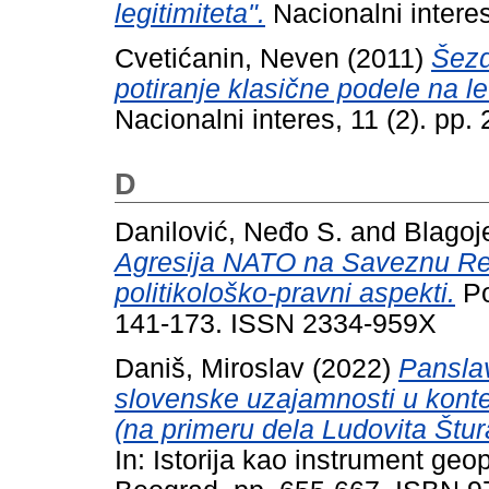
legitimiteta".
Nacionalni intere
Cvetićanin, Neven
(2011)
Šezd
potiranje klasične podele na 
Nacionalni interes, 11 (2). pp
D
Danilović, Neđo S.
and
Blagoj
Agresija NATO na Saveznu Rep
politikološko-pravni aspekti.
Po
141-173. ISSN 2334-959X
Daniš, Miroslav
(2022)
Pansla
slovenske uzajamnosti u konte
(na primeru dela Ludovita Štura
In: Istorija kao instrument geopo