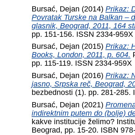
Bursać, Dejan
(2014)
Prikaz:
Povratak Turske na Balkan – d
glasnik, Beograd, 2011, 164 str
pp. 151-156. ISSN 2334-959X
Bursać, Dejan
(2015)
Prikaz: 
Books, London, 2011, p. 604.
P
pp. 115-119. ISSN 2334-959X
Bursać, Dejan
(2016)
Prikaz: N
jasno, Srpska reč, Beograd, 20
bezbednosti (1). pp. 281-285
Bursać, Dejan
(2021)
Promena 
indirektnim putem do (bolje) d
kakve institucije želimo? Institu
Beograd, pp. 15-20. ISBN 978