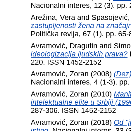
Nacionalni interes, 12 (3). p
Arežina, Vera
and
Spasojević
zastupljenosti žena na značajn
Politička revija, 67 (1). pp. 6
Avramović, Dragutin
and
Simo
ideologizacija ljudskih prava?
N
220. ISSN 1452-2152
Avramović, Zoran
(2008)
(Dez)
Nacionalni interes, 4 (1-3). p
Avramović, Zoran
(2010)
Manif
intelektualne elite u Srbiji (19
287-306. ISSN 1452-2152
Avramović, Zoran
(2018)
Od "
istine.
Nacionalni interes, 33 