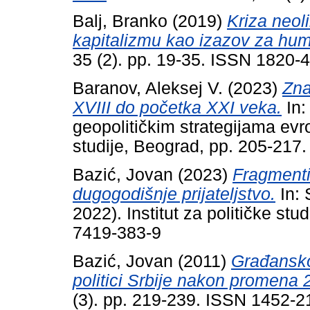
Balj, Branko
(2019)
Kriza neol
kapitalizmu kao izazov za hum
35 (2). pp. 19-35. ISSN 1820-
Baranov, Aleksej V.
(2023)
Zna
XVIII do početka XXI veka.
In:
geopolitičkim strategijama evro
studije, Beograd, pp. 205-217
Bazić, Jovan
(2023)
Fragmenti
dugogodišnje prijateljstvo.
In: 
2022). Institut za političke st
7419-383-9
Bazić, Jovan
(2011)
Građansko
politici Srbije nakon promena 
(3). pp. 219-239. ISSN 1452-2