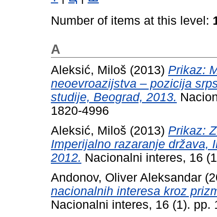
Number of items at this level:
A
Aleksić, Miloš
(2013)
Prikaz: M
neoevroazijstva – pozicija srps
studije, Beograd, 2013.
Naciona
1820-4996
Aleksić, Miloš
(2013)
Prikaz: Z
Imperijalno razaranje država, In
2012.
Nacionalni interes, 16 (
Andonov, Oliver Aleksandar
(2
nacionalnih interesa kroz pri
Nacionalni interes, 16 (1). p