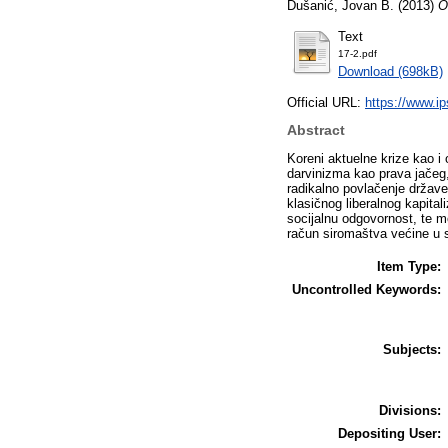
Dušanić, Jovan B.
(2013)
O
Text
17-2.pdf
Download (698kB)
Official URL:
https://www.ip
Abstract
Koreni aktuelne krize kao i 
darvinizma kao prava jačeg, 
radikalno povlačenje države
klasičnog liberalnog kapital
socijalnu odgovornost, te mo
račun siromaštva većine u 
Item Type:
Uncontrolled Keywords:
Subjects:
Divisions:
Depositing User: