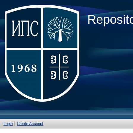
Reposito
Login
Create Account