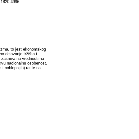
N 1820-4996
talizma, to jest ekonomskog
o delovanje tržišta i
e zasniva na vrednostima
kakvu nacionalnu osobenost,
 i pohlepnijih) raste na