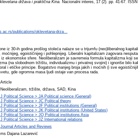
klevetana država i praktična Kina.
Nacionalni interes, 17 (2). pp. 41-67. ISS
s.ac.rs/publications/oklevetana-drza...
one iz 30-ih godina prošlog stoleća nalaze se u trijumfu (neo)liberalnog kapi­
moćnijeg, egoističnijeg i pohlepnijeg. Liberalni kapitalizam zagovara nesputan
 iz ekonomske sfere. Neoliberalizam je savremeia formula kapitalizma koji s
izma (na slobodnom tržištu, individualizmu i privatnoj svojini) i ignoriše bilo 
ral i etičke principe. Bogatstvo manjeg broja jakih i moćnih (i sve egoističnijih
svetu, gde ogromna masa ljudi ostaje van procesa rada.
Article
Neoliberalizam, tržište, država, SAD, Kina
J Political Science > JA Political science (General)
J Political Science > JC Political theory
J Political Science > JF Political institutions (General)
J Political Science > JK Political institutions (United States)
J Political Science > JQ Political institutions Asia
J Political Science > JZ International relations
Journal Articles and Reviews
ms Dajana Lazarević