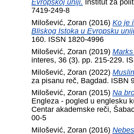
Evropskoj uniji.
Institut za pol
7419-249-8
Milošević, Zoran
(2016)
Ko je 
Bliskog Istoka u Evropsku uni
160. ISSN 1820-4996
Milošević, Zoran
(2019)
Marks 
interes, 36 (3). pp. 215-229. 
Milošević, Zoran
(2022)
Muslim
za pisanu reč, Bagdad. ISBN 
Milošević, Zoran
(2015)
Na bro
Engleza - pogled u englesku kult
Centar akademske reči, Šabac
00-5
Milošević, Zoran
(2016)
Nebesk