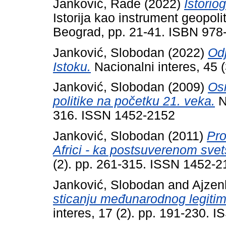
Janković, Rade
(2022)
Istorio
Istorija kao instrument geopoliti
Beograd, pp. 21-41. ISBN 978
Janković, Slobodan
(2022)
Odj
Istoku.
Nacionalni interes, 45 
Janković, Slobodan
(2009)
Osn
politike na početku 21. veka.
Na
316. ISSN 1452-2152
Janković, Slobodan
(2011)
Pro
Africi - ka postsuverenom sve
(2). pp. 261-315. ISSN 1452-2
Janković, Slobodan
and
Ajzen
sticanju međunarodnog legitimi
interes, 17 (2). pp. 191-230. 