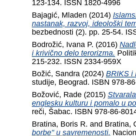
123-134. ISSN 1820-4996
Bajagić, Mladen
(2014)
Islamsk
nastanak, razvoj, ideološki temel
bezbednosti (2). pp. 25-54. 
Bodrožić, Ivana P.
(2016)
Nadl
i krivično delo terorizma.
Politi
215-232. ISSN 2334-959X
Božić, Sandra
(2024)
BRIKS i r
studije, Beograd. ISBN 978-8
Božović, Rade
(2015)
Stvaral
englesku kulturu i pomalo u polit
reči, Šabac. ISBN 978-86-801
Bratina, Boris R.
and
Bratina,
borbe" u savremenosti.
Naciona