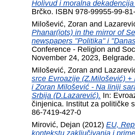
Holivud i moralna dekadencija
Brčko. ISBN 978-99955-99-81
Milošević, Zoran
and
Lazarevi
Phanar(iots) in the mirror of 
newspapers "Politika" i "Dana
Conference - Religion and Soc
November 24, 2023, Belgrade.
Milošević, Zoran
and
Lazarevi
srce Evroazije (Z.Milošević) 
i Zoran Milošević - Na liniji sa
Srbija (D.Lazarević).
In: Evroaz
činjenica. Institut za političke
86-7419-427-0
Mirović, Dejan
(2012)
EU, Repu
kontekstu zaključivanja i pri