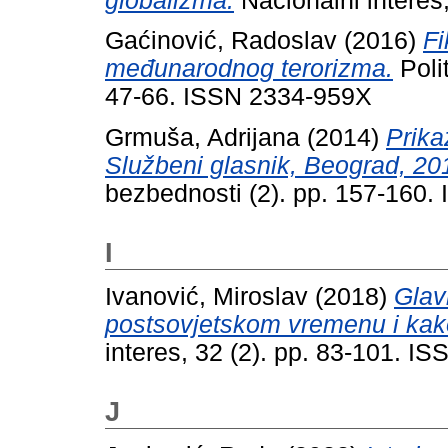
globalizma.
Nacionalni interes
Gaćinović, Radoslav
(2016)
Fi
međunarodnog terorizma.
Poli
47-66. ISSN 2334-959X
Grmuša, Adrijana
(2014)
Prika
Službeni glasnik, Beograd, 201
bezbednosti (2). pp. 157-160
I
Ivanović, Miroslav
(2018)
Glav
postsovjetskom vremenu i kako
interes, 32 (2). pp. 83-101. I
J