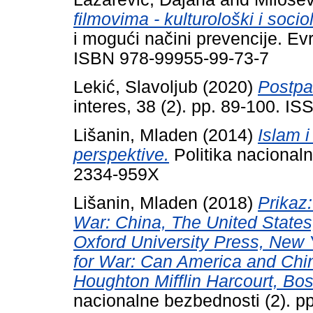
filmovima - kulturološki i socio
i mogući načini prevencije. Evr
ISBN 978-99955-99-73-7
Lekić, Slavoljub
(2020)
Postpa
interes, 38 (2). pp. 89-100. I
Lišanin, Mladen
(2014)
Islam i
perspektive.
Politika nacional
2334-959X
Lišanin, Mladen
(2018)
Prikaz
War: China, The United States,
Oxford University Press, New 
for War: Can America and Chi
Houghton Mifflin Harcourt, Bo
nacionalne bezbednosti (2). 