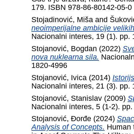
179. ISBN 978-86-80142-05-0
Stojadinović, Miša
and
Šuković
neoimperijalne ambicije veliki
Nacionalni interes, 19 (1). pp
Stojanović, Bogdan
(2022)
Sve
nova nuklearna sila.
Nacionalni
1820-4996
Stojanović, Ivica
(2014)
Istori
Nacionalni interes, 21 (3). p
Stojanović, Stanislav
(2009)
S
Nacionalni interes, 5 (1-2). p
Stojanović, Đorđe
(2024)
Space
Analysis of Concepts.
Human te