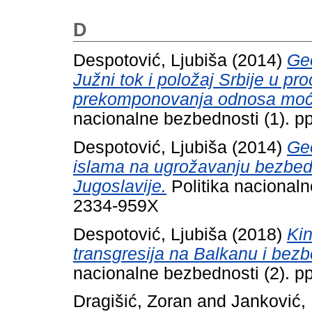
D
Despotović, Ljubiša
(2014)
Geo
Južni tok i položaj Srbije u 
prekomponovanja odnosa moći
nacionalne bezbednosti (1). 
Despotović, Ljubiša
(2014)
Geo
islama na ugrožavanju bezbedn
Jugoslavije.
Politika nacionaln
2334-959X
Despotović, Ljubiša
(2018)
Kin
transgresija na Balkanu i bezbe
nacionalne bezbednosti (2). 
Dragišić, Zoran
and
Janković,