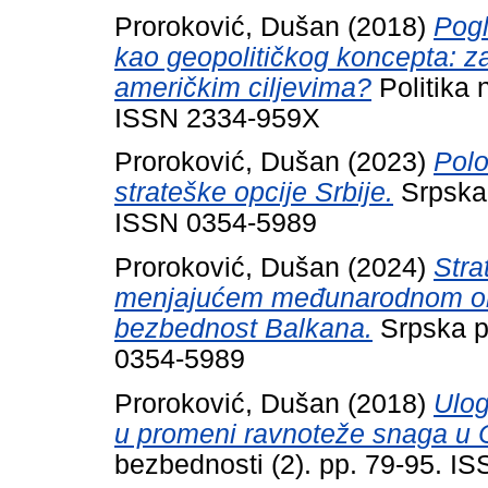
Proroković, Dušan
(2018)
Pogl
kao geopolitičkog koncepta: za
američkim ciljevima?
Politika 
ISSN 2334-959X
Proroković, Dušan
(2023)
Polo
strateške opcije Srbije.
Srpska 
ISSN 0354-5989
Proroković, Dušan
(2024)
Stra
menjajućem međunarodnom okr
bezbednost Balkana.
Srpska po
0354-5989
Proroković, Dušan
(2018)
Ulog
u promeni ravnoteže snaga u Ce
bezbednosti (2). pp. 79-95. 