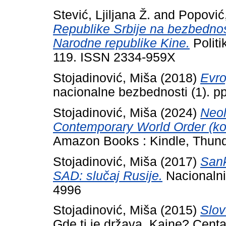
Stević, Ljiljana Ž.
and
Popović
Republike Srbije na bezbednos
Narodne republike Kine.
Politi
119. ISSN 2334-959X
Stojadinović, Miša
(2018)
Evro
nacionalne bezbednosti (1). 
Stojadinović, Miša
(2024)
Neol
Contemporary World Order (kor
Amazon Books : Kindle, Thund
Stojadinović, Miša
(2017)
Sank
SAD: slučaj Rusije.
Nacionalni 
4996
Stojadinović, Miša
(2015)
Slov
Gde ti je država, Kaine? Cent