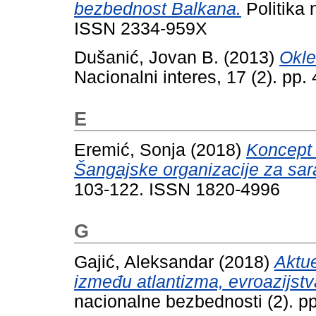
bezbednost Balkana.
Politika 
ISSN 2334-959X
Dušanić, Jovan B.
(2013)
Okle
Nacionalni interes, 17 (2). pp
E
Eremić, Sonja
(2018)
Koncept 
Šangajske organizacije za sar
103-122. ISSN 1820-4996
G
Gajić, Aleksandar
(2018)
Aktue
između atlantizma, evroazijstva
nacionalne bezbednosti (2). 