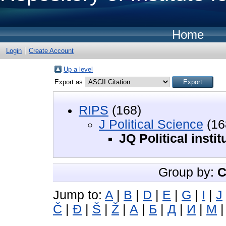
Home
Login
Create Account
Up a level
Export as
RIPS
(168)
J Political Science
(16
JQ Political insti
Group by:
C
Jump to:
A
|
B
|
D
|
E
|
G
|
I
|
J
Č
|
Đ
|
Š
|
Ž
|
А
|
Б
|
Д
|
И
|
М