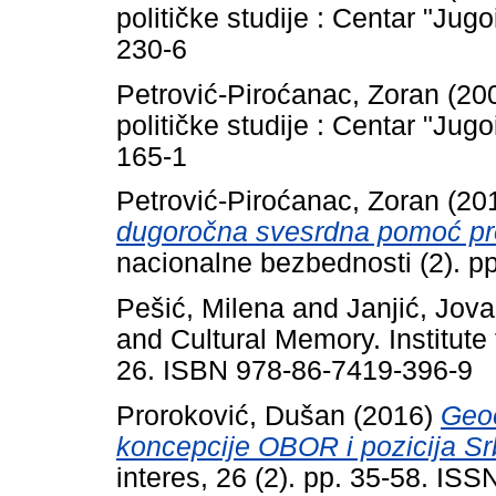
političke studije : Centar "Ju
230-6
Petrović-Piroćanac, Zoran
(20
političke studije : Centar "Ju
165-1
Petrović-Piroćanac, Zoran
(20
dugoročna svesrdna pomoć prot
nacionalne bezbednosti (2). 
Pešić, Milena
and
Janjić, Jov
and Cultural Memory. Institute 
26. ISBN 978-86-7419-396-9
Proroković, Dušan
(2016)
Geo
koncepcije OBOR i pozicija Srb
interes, 26 (2). pp. 35-58. IS