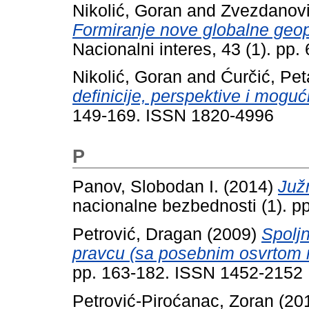
Nikolić, Goran
and
Zvezdanovi
Formiranje nove globalne geop
Nacionalni interes, 43 (1). pp
Nikolić, Goran
and
Ćurčić, Pet
definicije, perspektive i mogući
149-169. ISSN 1820-4996
P
Panov, Slobodan I.
(2014)
Južn
nacionalne bezbednosti (1). 
Petrović, Dragan
(2009)
Spolj
pravcu (sa posebnim osvrtom 
pp. 163-182. ISSN 1452-2152
Petrović-Piroćanac, Zoran
(20