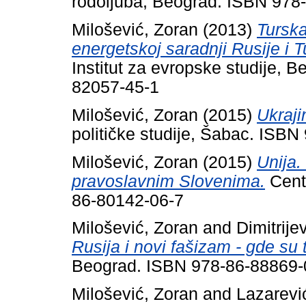
rodoljuba, Beograd. ISBN 978
Milošević, Zoran
(2013)
Turska
energetskoj saradnji Rusije i T
Institut za evropske studije, 
82057-45-1
Milošević, Zoran
(2015)
Ukraji
političke studije, Šabac. ISB
Milošević, Zoran
(2015)
Unija.
pravoslavnim Slovenima.
Cent
86-80142-06-7
Milošević, Zoran
and
Dimitrije
Rusija i novi fašizam - gde su 
Beograd. ISBN 978-86-88869-
Milošević, Zoran
and
Lazarevi