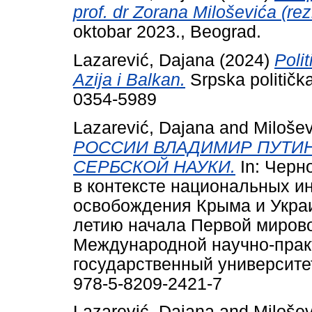
prof. dr Zorana Miloševića (rez
oktobar 2023., Beograd.
Lazarević, Dajana
(2024)
Poli
Azija i Balkan.
Srpska političk
0354-5989
Lazarević, Dajana
and
Milošev
РОССИИ ВЛАДИМИР ПУТИ
СЕРБСКОЙ НАУКИ.
In: Черн
в контексте национальных ин
освобождения Крыма и Украи
летию начала Первой миров
Международной научно-прак
государственный университет
978-5-8209-2421-7
Lazarević, Dajana
and
Milošev