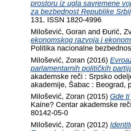
prostoru iz ugla savremene voj
za bezbednost Republike Srbij
131. ISSN 1820-4996
Milošević, Goran
and
Đurić, Z
ekonomskog razvoja i ekonoms
Politika nacionalne bezbednos
Milošević, Zoran
(2016)
Evroaz
parlamentarnih političkih partij
akademske reči : Srpsko odel
akademije, Šabac : Beograd, 
Milošević, Zoran
(2015)
Gde ti
Kaine? Centar akademske reči
80142-05-0
Milošević, Zoran
(2012)
Identi