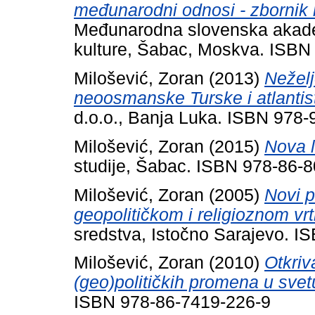
međunarodni odnosi - zbornik 
Međunarodna slovenska akadem
kulture, Šabac, Moskva. ISBN
Milošević, Zoran
(2013)
Neželj
neoosmanske Turske i atlantis
d.o.o., Banja Luka. ISBN 978
Milošević, Zoran
(2015)
Nova l
studije, Šabac. ISBN 978-86-
Milošević, Zoran
(2005)
Novi p
geopolitičkom i religioznom vrt
sredstva, Istočno Sarajevo. I
Milošević, Zoran
(2010)
Otkriv
(geo)političkih promena u svet
ISBN 978-86-7419-226-9