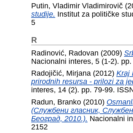
Putin, Vladimir Vladimirovič
(2
studije.
Institut za političke s
5
R
Radinović, Radovan
(2009)
Sr
Nacionalni interes, 5 (1-2). p
Radojičić, Mirjana
(2012)
Kraj 
prirodnih resursa - prilozi za j
interes, 14 (2). pp. 79-99. IS
Radun, Branko
(2010)
Osmanli
(Службени гласник, Службен
Београд, 2010.).
Nacionalni in
2152