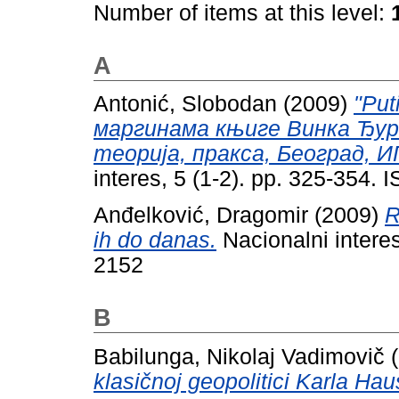
Number of items at this level:
A
Antonić, Slobodan
(2009)
"Put
маргинама књиге Винка Ђур
теорија, пракса, Београд, ИП
interes, 5 (1-2). pp. 325-354.
Anđelković, Dragomir
(2009)
R
ih do danas.
Nacionalni interes
2152
B
Babilunga, Nikolaj Vadimovič
(
klasičnoj geopolitici Karla Hau