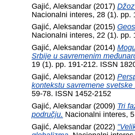
Gajić, Aleksandar
(2017)
Džoze
Nacionalni interes, 28 (1). p
Gajić, Aleksandar
(2015)
Geost
Nacionalni interes, 22 (1). p
Gajić, Aleksandar
(2014)
Moguć
Srbije u savremenim međunaro
19 (1). pp. 191-212. ISSN 182
Gajić, Aleksandar
(2012)
Pers
kontekstu savremene svetske 
59-78. ISSN 1452-2152
Gajić, Aleksandar
(2009)
Tri f
području.
Nacionalni interes, 
Gajić, Aleksandar
(2022)
"Veli