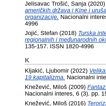
Jelisavac Trošić, Sanja
(2020
američkih država i Kine i uruš
organizacije.
Nacionalni intere
4996
Jojić, Stefan
(2018)
Turska inte
regionalnih i međunarodnih oko
135-157. ISSN 1820-4996
K
Kljakić, Ljubomir
(2022)
Velika
19 kapitalizma.
Nacionalni inte
Knežević, Miloš
(2009)
Fantaz
Nacionalni interes, 6 (3). pp.
Knežević, Miloš
(2016)
Teroriz