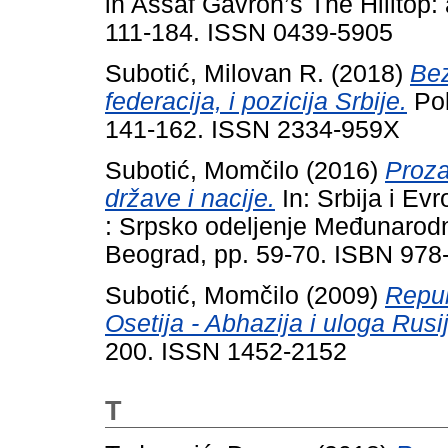
in Assaf Gavron’s The Hilltop: 
111-184. ISSN 0439-5905
Subotić, Milovan R.
(2018)
Bez
federacija, i pozicija Srbije.
Pol
141-162. ISSN 2334-959X
Subotić, Momčilo
(2016)
Proza
države i nacije.
In: Srbija i Ev
: Srpsko odeljenje Međunarod
Beograd, pp. 59-70. ISBN 978
Subotić, Momčilo
(2009)
Repub
Osetija - Abhazija i uloga Rusi
200. ISSN 1452-2152
T