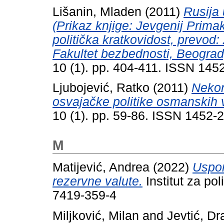
Lišanin, Mladen
(2011)
Rusija
(Prikaz knjige: Jevgenij Prim
politička kratkovidost, prevod
Fakultet bezbednosti, Beograd,
10 (1). pp. 404-411. ISSN 145
Ljubojević, Ratko
(2011)
Nekon
osvajačke politike osmanskih v
10 (1). pp. 59-86. ISSN 1452-
M
Matijević, Andrea
(2022)
Uspon
rezervne valute.
Institut za po
7419-359-4
Miljković, Milan
and
Jevtić, D