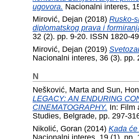
ugovora.
Nacionalni interes, 1
Mirović, Dejan
(2018)
Rusko-s
diplomatskog prava i formiranj
32 (2). pp. 9-20. ISSN 1820-4
Mirović, Dejan
(2019)
Svetozar
Nacionalni interes, 36 (3). p
N
Nešković, Marta
and
Sun, Ho
LEGACY: AN ENDURING CO
CINEMATOGRAPHY.
In: Film a
Studies, Belgrade, pp. 297-3
Nikolić, Goran
(2014)
Kada će 
Nacionalni interes, 19 (1). pp