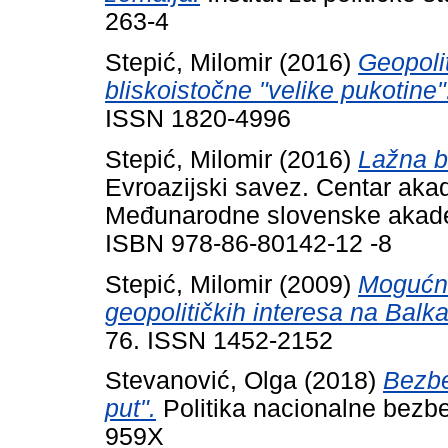
263-4
Stepić, Milomir
(2016)
Geopolit
bliskoistočne "velike pukotine"
ISSN 1820-4996
Stepić, Milomir
(2016)
Lažna b
Evroazijski savez. Centar aka
Međunarodne slovenske akadem
ISBN 978-86-80142-12 -8
Stepić, Milomir
(2009)
Mogućno
geopolitičkih interesa na Balk
76. ISSN 1452-2152
Stevanović, Olga
(2018)
Bezbe
put".
Politika nacionalne bezbe
959X