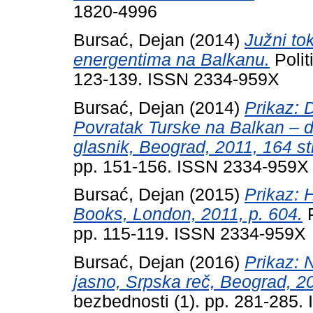
1820-4996
Bursać, Dejan
(2014)
Južni to
energentima na Balkanu.
Polit
123-139. ISSN 2334-959X
Bursać, Dejan
(2014)
Prikaz:
Povratak Turske na Balkan – d
glasnik, Beograd, 2011, 164 str
pp. 151-156. ISSN 2334-959X
Bursać, Dejan
(2015)
Prikaz: 
Books, London, 2011, p. 604.
P
pp. 115-119. ISSN 2334-959X
Bursać, Dejan
(2016)
Prikaz: N
jasno, Srpska reč, Beograd, 20
bezbednosti (1). pp. 281-285