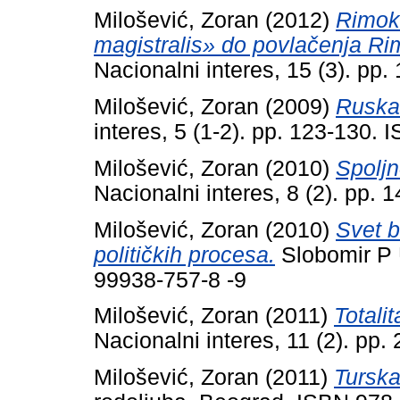
Milošević, Zoran
(2012)
Rimoka
magistralis» do povlačenja Ri
Nacionalni interes, 15 (3). p
Milošević, Zoran
(2009)
Ruska 
interes, 5 (1-2). pp. 123-130.
Milošević, Zoran
(2010)
Spoljn
Nacionalni interes, 8 (2). pp.
Milošević, Zoran
(2010)
Svet b
političkih procesa.
Slobomir P U
99938-757-8 -9
Milošević, Zoran
(2011)
Totalit
Nacionalni interes, 11 (2). pp
Milošević, Zoran
(2011)
Tursk