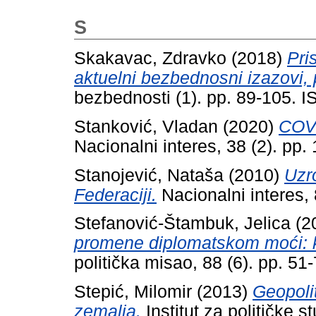
S
Skakavac, Zdravko
(2018)
Pri
aktuelni bezbednosni izazovi, pr
bezbednosti (1). pp. 89-105.
Stanković, Vladan
(2020)
COVI
Nacionalni interes, 38 (2). p
Stanojević, Nataša
(2010)
Uzro
Federaciji.
Nacionalni interes,
Stefanović-Štambuk, Jelica
(2
promene diplomatskom moći: k
politička misao, 88 (6). pp. 5
Stepić, Milomir
(2013)
Geopolit
zemalja.
Institut za političke 