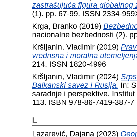
zastrašujuća figura globalnog 
(1). pp. 67-99. ISSN 2334-959
Krga, Branko
(2019)
Bezbednos
nacionalne bezbednosti (2). 
Kršljanin, Vladimir
(2019)
Prav
vrednsna i moralna utemeljenj
214. ISSN 1820-4996
Kršljanin, Vladimir
(2024)
Srps
Balkanski savez i Rusija.
In: S
saradnje i perspektive. Institut
113. ISBN 978-86-7419-387-7
L
Lazarević, Dajana
(2023)
Geop