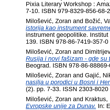
Pixia Literary Workshop : Ama
7-10. ISBN 979-8329-856-68-
Milošević, Zoran
and
Božić, V
istorija kao instrument savrem
instrument geopolitike. Institut
139. ISBN 978-86-7419-357-0
Milošević, Zoran
and
Dimitrije
Rusija i novi fašizam - gde su 
Beograd. ISBN 978-86-88869-
Milošević, Zoran
and
Gajić, Ni
nasilja u porodici u Bosni i He
(2). pp. 7-33. ISSN 2303-8020
Milošević, Zoran
and
Kraktus,
Evropske unije za Dunav.
In: 