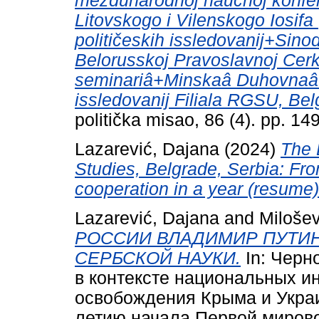
meždunarodnoj naučnoj konfere
Litovskogo i Vilenskogo Iosifa
političeskih issledovanij+Sino
Belorusskoj Pravoslavnoj Ce
seminariâ+Minskaâ Duhovnaâ 
issledovanij Filiala RGSU, Bel
politička misao, 86 (4). pp. 
Lazarević, Dajana
(2024)
The L
Studies, Belgrade, Serbia: Fro
cooperation in a year (resume)
Lazarević, Dajana
and
Milošev
РОССИИ ВЛАДИМИР ПУТИ
СЕРБСКОЙ НАУКИ.
In: Черн
в контексте национальных ин
освобождения Крыма и Украи
летию начала Первой миров