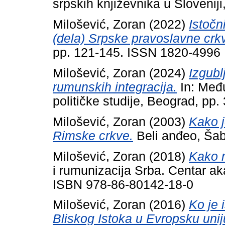
srpskih književnika u Sloveniji
Milošević, Zoran
(2022)
Istočn
(dela) Srpske pravoslavne crk
pp. 121-145. ISSN 1820-4996
Milošević, Zoran
(2024)
Izgubl
rumunskih integracija.
In: Među
političke studije, Beograd, p
Milošević, Zoran
(2003)
Kako j
Rimske crkve.
Beli anđeo, Ša
Milošević, Zoran
(2018)
Kako n
i rumunizacija Srba. Centar a
ISBN 978-86-80142-18-0
Milošević, Zoran
(2016)
Ko je 
Bliskog Istoka u Evropsku uni