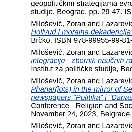
geopolitičkim strategijama evro
studije, Beograd, pp. 29-47. 
Milošević, Zoran
and
Lazarevi
Holivud i moralna dekadencija
Brčko. ISBN 978-99955-99-81
Milošević, Zoran
and
Lazarevi
integracije - zbornik naučnih r
Institut za političke studije, B
Milošević, Zoran
and
Lazarevi
Phanar(iots) in the mirror of 
newspapers "Politika" i "Dana
Conference - Religion and Soc
November 24, 2023, Belgrade.
Milošević, Zoran
and
Lazarevi