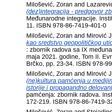
Milošević, Zoran
and
Lazarevi
(dez)integracija - predgovor z
Međunarodne integracije. Instit
11. ISBN 978-86-7419-401-0
Milošević, Zoran
and
Mirović 
kao sredstvo geopolitičkog uti
: zbornik radova sa IX međun
maja 2021. godine, Tom II. Evro
Brčko, pp. 23-34. ISBN 978-9
Milošević, Zoran
and
Mirović 
(ne)kultura pamćenja u medijim
istorije i propagandno delovanj
pamćenja: zbornik radova. Insti
172-219. ISBN 978-86-7419-3
Milošević, Zoran
and
Stojadin