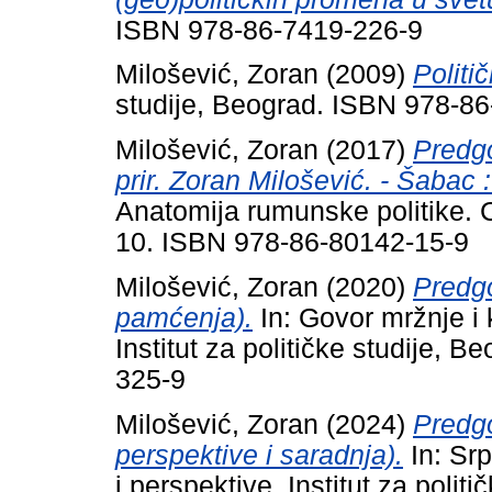
ISBN 978-86-7419-226-9
Milošević, Zoran
(2009)
Politi
studije, Beograd. ISBN 978-8
Milošević, Zoran
(2017)
Predgo
prir. Zoran Milošević. - Šabac
Anatomija rumunske politike. 
10. ISBN 978-86-80142-15-9
Milošević, Zoran
(2020)
Predgo
pamćenja).
In: Govor mržnje i 
Institut za političke studije, 
325-9
Milošević, Zoran
(2024)
Predgo
perspektive i saradnja).
In: Srp
i perspektive. Institut za polit