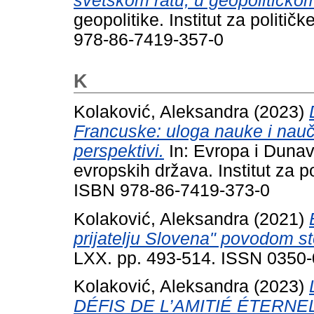
svetskom ratu, u geopolitičko
geopolitike. Institut za politi
978-86-7419-357-0
K
Kolaković, Aleksandra
(2023)
Francuske: uloga nauke i naučni
perspektivi.
In: Evropa i Dunav
evropskih država. Institut za p
ISBN 978-86-7419-373-0
Kolaković, Aleksandra
(2021)
prijatelju Slovena" povodom st
LXX. pp. 493-514. ISSN 0350
Kolaković, Aleksandra
(2023)
DÉFIS DE L’AMITIÉ ÉTERNELL