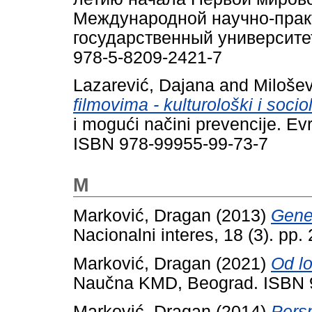
Международной научно-прак
государственный университет
978-5-8209-2421-7
Lazarević, Dajana
and
Milošev
filmovima - kulturološki i socio
i mogući načini prevencije. Evr
ISBN 978-99955-99-73-7
M
Marković, Dragan
(2013)
Genez
Nacionalni interes, 18 (3). p
Marković, Dragan
(2021)
Od lo
Naučna KMD, Beograd. ISBN 
Marković, Dragan
(2014)
Pers