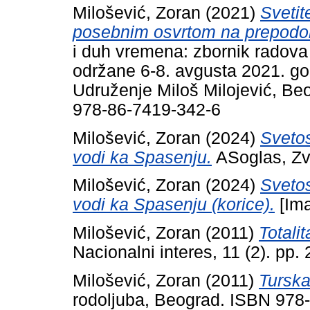
Milošević, Zoran
(2021)
Svetit
posebnim osvrtom na prepodo
i duh vremena: zbornik radov
održane 6-8. avgusta 2021. godi
Udruženje Miloš Milojević, Be
978-86-7419-342-6
Milošević, Zoran
(2024)
Svetos
vodi ka Spasenju.
ASoglas, Zv
Milošević, Zoran
(2024)
Svetos
vodi ka Spasenju (korice).
[Im
Milošević, Zoran
(2011)
Totalit
Nacionalni interes, 11 (2). pp
Milošević, Zoran
(2011)
Tursk
rodoljuba, Beograd. ISBN 978