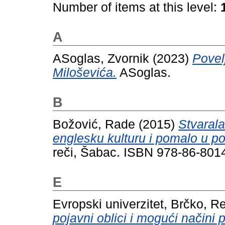
Number of items at this level:
A
ASoglas, Zvornik
(2023)
Povel
Miloševića.
ASoglas.
B
Božović, Rade
(2015)
Stvaral
englesku kulturu i pomalo u polit
reči, Šabac. ISBN 978-86-801
E
Evropski univerzitet, Brčko, R
pojavni oblici i mogući načini 