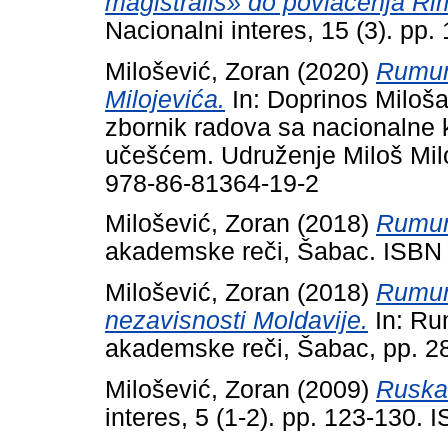
magistralis» do povlačenja Ri
Nacionalni interes, 15 (3). p
Milošević, Zoran
(2020)
Rumuni
Milojevića.
In: Doprinos Miloša 
zbornik radova sa nacionalne
učešćem. Udruženje Miloš Milo
978-86-81364-19-2
Milošević, Zoran
(2018)
Rumuni
akademske reči, Šabac. ISBN
Milošević, Zoran
(2018)
Rumun
nezavisnosti Moldavije.
In: Ru
akademske reči, Šabac, pp. 2
Milošević, Zoran
(2009)
Ruska 
interes, 5 (1-2). pp. 123-130.