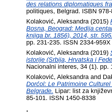
des relations diplomatiques fr
politiques, Belgrad. ISBN 978
Kolaković, Aleksandra
(2015)
Bosna, Beograd: Medija centar 
knjiga br. 1856), 2014, str. 595
pp. 231-235. ISSN 2334-959X
Kolaković, Aleksandra
(2019)
istorije (Srbija, Hrvatska i Fe
Nacionalni interes, 34 (1). p
Kolaković, Aleksandra
and
Da
Dorćol: Le Patrimoine Culturel 
Belgrade.
Lipar: list za književ
85-101. ISSN 1450-8338