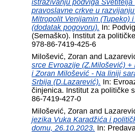
istraživanju podviga Svetitelj
pravoslavne crkve u razvijanju
Mitropolit Venijamin (Tupeko)
(dodatak pogovoru).
In: Podvig 
(Semaško). Institut za politič
978-86-7419-425-6
Milošević, Zoran
and
Lazarevi
srce Evroazije (Z.Milošević) 
i Zoran Milošević - Na liniji sa
Srbija (D.Lazarević).
In: Evroaz
činjenica. Institut za političke
86-7419-427-0
Milošević, Zoran
and
Lazarevi
jezika Vuka Karadžića i polit
domu, 26.10.2023.
In: Predava