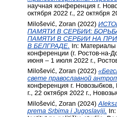
научная конференция г. Ново
октября 2022 г., 22 октября 2
Milošević, Zoran
(2022)
ИСТО
ПАМЯТИ В СЕРБИИ: БОРЬБ
ПАМЯТИ В СЕРБИИ НА ПР
В БЕЛГРАДЕ.
In: Материалы 
конференции (г. Ростов-на-До
июня – 1 июля 2022 г., Росто
Milošević, Zoran
(2022)
«Бегс
свете православной антроп
конференция г. Новозыбков, 
г., 22 октября 2022 г., Новозы
Milošević, Zoran
(2024)
Aleksa
prema Srbima i Jugoslaviji.
In: