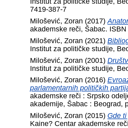
Institut za političke studije, 
7419-387-7
Milošević, Zoran
(2017)
Anatom
akademske reči, Šabac. ISBN
Milošević, Zoran
(2021)
Biblio
Institut za političke studije,
Milošević, Zoran
(2001)
Društv
Institut za političke studije, B
Milošević, Zoran
(2016)
Evroaz
parlamentarnih političkih partij
akademske reči : Srpsko odel
akademije, Šabac : Beograd, 
Milošević, Zoran
(2015)
Gde ti
Kaine? Centar akademske reči