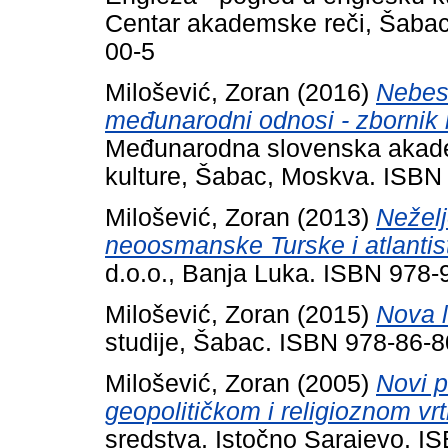
Centar akademske reči, Šabac
00-5
Milošević, Zoran
(2016)
Nebesk
međunarodni odnosi - zbornik 
Međunarodna slovenska akadem
kulture, Šabac, Moskva. ISBN
Milošević, Zoran
(2013)
Neželj
neoosmanske Turske i atlantis
d.o.o., Banja Luka. ISBN 978
Milošević, Zoran
(2015)
Nova l
studije, Šabac. ISBN 978-86-
Milošević, Zoran
(2005)
Novi p
geopolitičkom i religioznom vrt
sredstva, Istočno Sarajevo. I