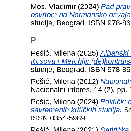
Mos, Vladimir
(2024)
Pad prav
osvrtom na Normansko osvajan
studije, Beograd. ISBN 978-8
P
Pešić, Milena
(2025)
Albanski 
Kosovu i Metohiji: (de)kontruis
studije, Beograd. ISBN 978-8
Pešić, Milena
(2012)
Nacionalni
Nacionalni interes, 14 (2). p
Pešić, Milena
(2024)
Politički 
savremenih kritičkih studija.
Sr
ISSN 0354-5989
Pešić, Milena
(2021)
Satirička