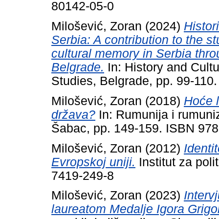
80142-05-0
Milošević, Zoran
(2024)
Histor
Serbia: A contribution to the s
cultural memory in Serbia thr
Belgrade.
In: History and Cultur
Studies, Belgrade, pp. 99-110
Milošević, Zoran
(2018)
Hoće l
država?
In: Rumunija i rumuni
Šabac, pp. 149-159. ISBN 978
Milošević, Zoran
(2012)
Identi
Evropskoj uniji.
Institut za pol
7419-249-8
Milošević, Zoran
(2023)
Interv
laureatom Medalje Igora Grigor