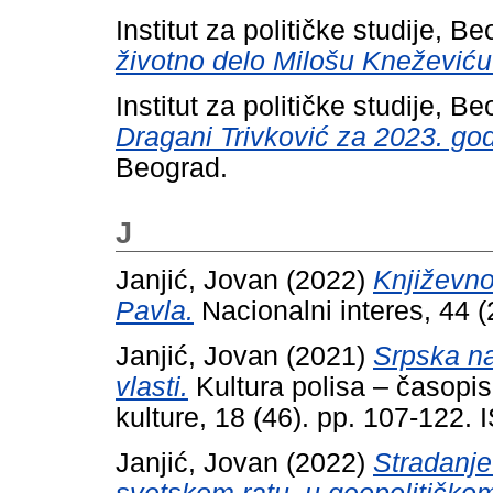
Institut za političke studije, B
životno delo Milošu Kneževiću
Institut za političke studije, B
Dragani Trivković za 2023. god
Beograd.
J
Janjić, Jovan
(2022)
Književno
Pavla.
Nacionalni interes, 44 
Janjić, Jovan
(2021)
Srpska na
vlasti.
Kultura polisa – časopi
kulture, 18 (46). pp. 107-122
Janjić, Jovan
(2022)
Stradanj