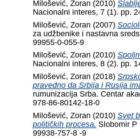
Milošević, Zoran
(2010)
Slabl
Nacionalni interes, 7 (1). pp.
Milošević, Zoran
(2007)
Sociol
za udžbenike i nastavna sreds
99955-0-055-9
Milošević, Zoran
(2010)
Spoljn
Nacionalni interes, 8 (2). pp.
Milošević, Zoran
(2018)
Srpsko
pravedno da Srbija i Rusija im
rumunizacija Srba. Centar aka
978-86-80142-18-0
Milošević, Zoran
(2010)
Svet b
političkih procesa.
Slobomir P U
99938-757-8 -9