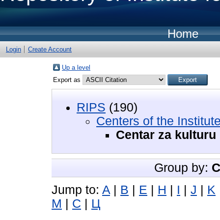
Home
Login
Create Account
Up a level
Export as
RIPS
(190)
Centers of the Institute
Centar za kultur
Group by:
C
Jump to:
A
|
B
|
E
|
H
|
I
|
J
|
K
М
|
С
|
Ц