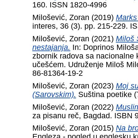
160. ISSN 1820-4996
Milošević, Zoran
(2019)
Marks 
interes, 36 (3). pp. 215-229. 
Milošević, Zoran
(2021)
Miloš 
nestajanja.
In: Doprinos Miloša 
zbornik radova sa nacionalne
učešćem. Udruženje Miloš Milo
86-81364-19-2
Milošević, Zoran
(2023)
Moj s
(Sarovskim).
Suština poetike (
Milošević, Zoran
(2022)
Muslim
za pisanu reč, Bagdad. ISBN 
Milošević, Zoran
(2015)
Na bro
Engleza - pogled u englesku kult