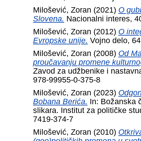
Milošević, Zoran
(2021)
O gubi
Slovena.
Nacionalni interes, 4
Milošević, Zoran
(2012)
O inte
Evropske unije.
Vojno delo, 64
Milošević, Zoran
(2008)
Od Mal
proučavanju promene kulturnog
Zavod za udžbenike i nastavna
978-99955-0-375-8
Milošević, Zoran
(2023)
Odgon
Bobana Berića.
In: Božanska č
slikara. Institut za političke s
7419-374-7
Milošević, Zoran
(2010)
Otkriv
(geo)političkih promena u svet