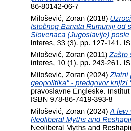
86-80142-06-7
Milošević, Zoran
(2018)
Uzroci
Istočnog Banata Rumuniji od st
Slovenaca (Jugoslavije) posle
interes, 33 (3). pp. 127-141. 
Milošević, Zoran
(2011)
Zašto 
interes, 10 (1). pp. 243-261. 
Milošević, Zoran
(2024)
Zlatni
geopolitika" - predgovor knjiz
pravoslavne Engleske. Institut 
ISBN 978-86-7419-393-8
Milošević, Zoran
(2024)
A few 
Neoliberal Myths and Reshapi
Neoliberal Myths and Reshapi