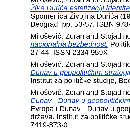
Žike Đurića estetizaciji identitet
Spomenica Živojina Đurića (1954
Beograd, pp. 53-57. ISBN 978
Milošević, Zoran
and
Stojadin
nacionalna bezbednost.
Politi
27-44. ISSN 2334-959X
Milošević, Zoran
and
Stojadin
Dunav u geopolitičkim strategi
Institut za političke studije, B
Milošević, Zoran
and
Stojadin
Dunav - Dunav u geopolitičkim
Evropa i Dunav - Dunav u geop
država. Institut za političke s
7419-373-0