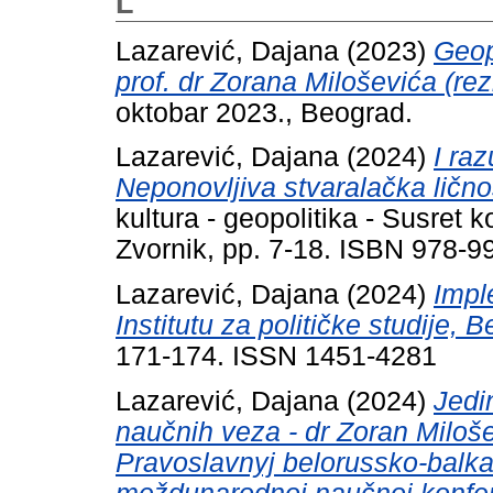
L
Lazarević, Dajana
(2023)
Geop
prof. dr Zorana Miloševića (rez
oktobar 2023., Beograd.
Lazarević, Dajana
(2024)
I ra
Neponovljiva stvaralačka lično
kultura - geopolitika - Susret 
Zvornik, pp. 7-18. ISBN 978-9
Lazarević, Dajana
(2024)
Impl
Institutu za političke studije, 
171-174. ISSN 1451-4281
Lazarević, Dajana
(2024)
Jedi
naučnih veza - dr Zoran Miloše
Pravoslavnyj belorussko-balkan