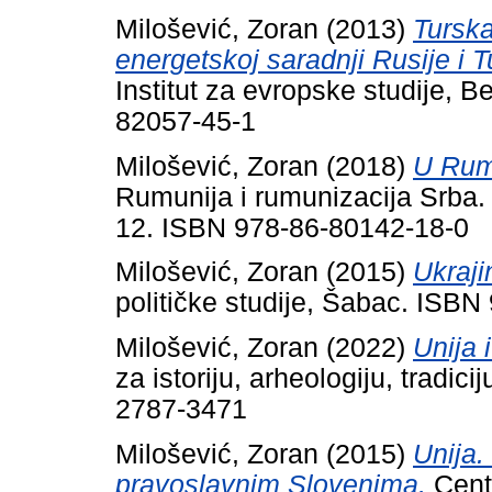
Milošević, Zoran
(2013)
Turska
energetskoj saradnji Rusije i T
Institut za evropske studije, 
82057-45-1
Milošević, Zoran
(2018)
U Rumu
Rumunija i rumunizacija Srba.
12. ISBN 978-86-80142-18-0
Milošević, Zoran
(2015)
Ukraji
političke studije, Šabac. ISB
Milošević, Zoran
(2022)
Unija 
za istoriju, arheologiju, tradic
2787-3471
Milošević, Zoran
(2015)
Unija.
pravoslavnim Slovenima.
Cent