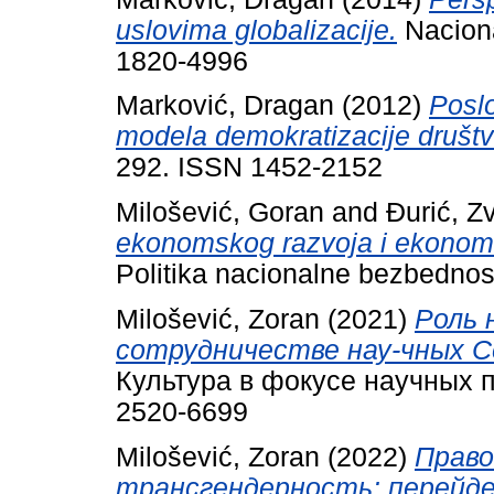
uslovima globalizacije.
Naciona
1820-4996
Marković, Dragan
(2012)
Poslo
modela demokratizacije društv
292. ISSN 1452-2152
Milošević, Goran
and
Đurić, Z
ekonomskog razvoja i ekonoms
Politika nacionalne bezbednos
Milošević, Zoran
(2021)
Роль 
сотрудничестве нау-чных Се
Культура в фокусе научных па
2520-6699
Milošević, Zoran
(2022)
Право
трансгендерность: перейде