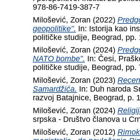
978-86-7419-387-7
Milošević, Zoran
(2022)
Predgo
geopolitike".
In: Istorija kao in
političke studije, Beograd, pp
Milošević, Zoran
(2024)
Predgo
NATO bombe".
In: Česi, Prašk
političke studije, Beograd, pp
Milošević, Zoran
(2023)
Recenz
Samardžića.
In: Duh naroda S
razvoj Batajnice, Beograd, p.
Milošević, Zoran
(2024)
Religij
srpska - Društvo članova u Crn
Milošević, Zoran
(2012)
Rimoka